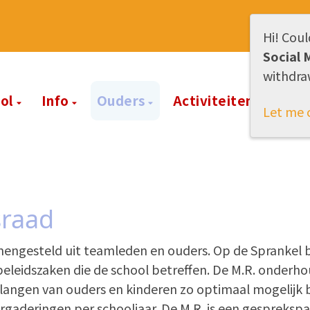
Hi! Coul
Social 
withdra
ool
Info
Ouders
Activiteiten
Cont
Let me 
raad
ngesteld uit teamleden en ouders. Op de Sprankel be
beleidszaken die de school betreffen. De M.R. onder
langen van ouders en kinderen zo optimaal mogelijk 
ergaderingen per schooljaar. De M.R. is een gesprekspa