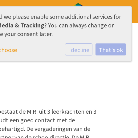
d we please enable some additional services for
AVG & Privacy
Media & Tracking
? You can always change or
w your consent later.
act
Nieuwe ouders
choose
I decline
That's ok
staat de M.R. uit 3 leerkrachten en 3
houdt een goed contact met de
behartigd. De vergaderingen van de
rtner van de schooldirectie. De M.R.