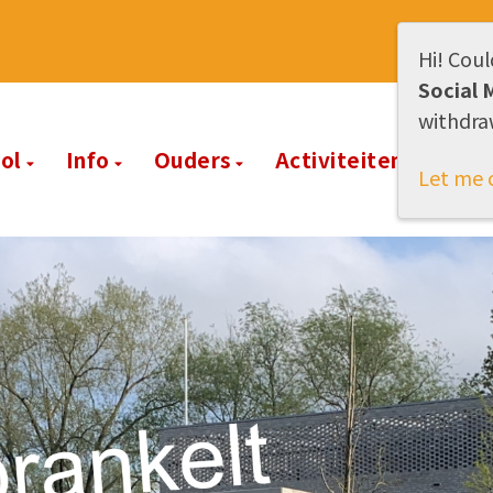
Hi! Coul
Social 
withdra
ool
Info
Ouders
Activiteiten
Cont
Let me 