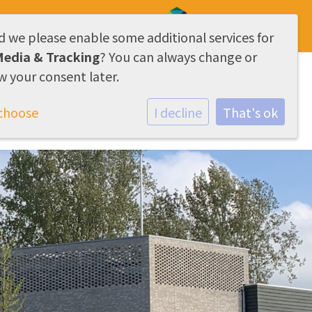
d we please enable some additional services for
AVG & Privacy
Media & Tracking
? You can always change or
w your consent later.
act
Nieuwe ouders
choose
I decline
That's ok